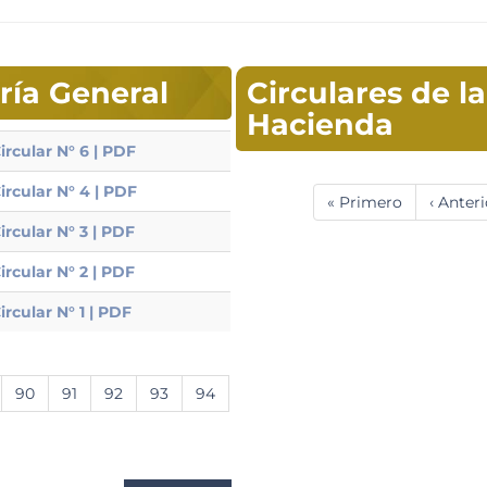
aría General
Circulares de l
Hacienda
ircular N° 6 | PDF
Paginación
ircular N° 4 | PDF
Primera
« Primero
Página
‹ Anteri
página
anterio
ircular N° 3 | PDF
ircular N° 2 | PDF
ircular N° 1 | PDF
ina
Página
90
Página
91
Página
92
Página
93
Página
94