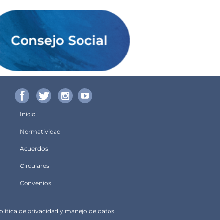
Inicio
Menú
Normatividad
principal
Acuerdos
Circulares
Convenios
olítica de privacidad y manejo de datos