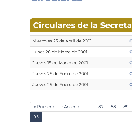
Circulares de la Secret
Miércoles 25 de Abril de 2001
C
Lunes 26 de Marzo de 2001
C
Jueves 15 de Marzo de 2001
C
Jueves 25 de Enero de 2001
C
Jueves 25 de Enero de 2001
C
Paginación
Primera
« Primero
Página
‹ Anterior
…
Página
87
Página
88
Pág
89
página
anterior
Página
95
actual