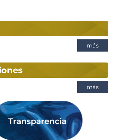
más
iones
más