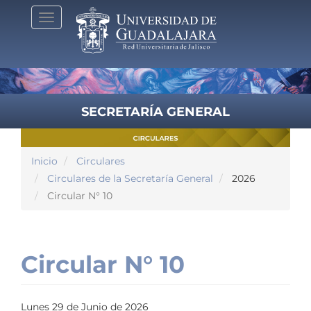
Pasar
Toggle
al
navigation
contenido
principal
SECRETARÍA GENERAL
Inicio
Circulares
Circulares de la Secretaría General
2026
Circular N° 10
Circular N° 10
Lunes 29 de Junio de 2026