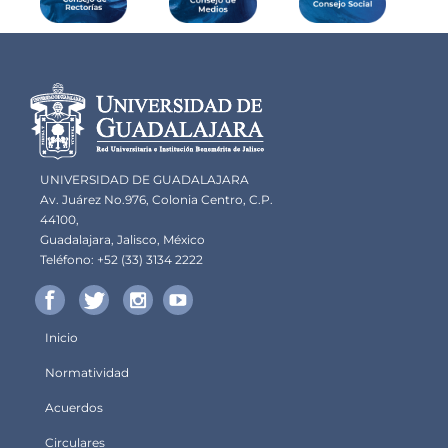
Información del
portal
UNIVERSIDAD DE GUADALAJARA
Av. Juárez No.976, Colonia Centro, C.P.
44100,
Guadalajara, Jalisco, México
Teléfono: +52 (33) 3134 2222
Inicio
Menú
Normatividad
principal
Acuerdos
Circulares