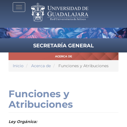
Pasar
Toggle
al
navigation
contenido
principal
SECRETARÍA GENERAL
Inicio
Acerca de
Funciones y Atribuciones
Funciones y
Atribuciones
Ley Orgánica: