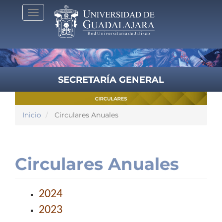
Pasar
Toggle
al
navigation
contenido
principal
SECRETARÍA GENERAL
Inicio
Circulares Anuales
Circulares Anuales
2024
2023