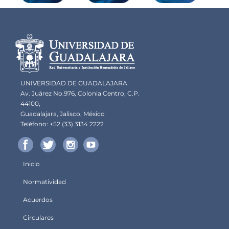
Información del
portal
UNIVERSIDAD DE GUADALAJARA
Av. Juárez No.976, Colonia Centro, C.P.
44100,
Guadalajara, Jalisco, México
Teléfono: +52 (33) 3134 2222
Inicio
Menú
Normatividad
principal
Acuerdos
Circulares