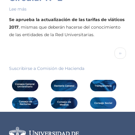
Lee más
sobre
Circular
Se aprueba la actualización de las tarifas de viáticos
N°
2017
, mismas que deberán hacerse del conocimiento
2
de las entidades de la Red Universitarias.
Paginación
Siguien
››
página
Suscribirse a Comisión de Hacienda
Información del