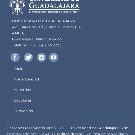
portal
UNIVERSIDAD DE GUADALAJARA
Av. Juárez No.976, Colonia Centro, C.P.
44100,
Guadalajara, Jalisco, México
Teléfono: +52 (33) 3134 2222
Inicio
Menú
Normatividad
principal
Acuerdos
Circulares
Convenios
Derechos
Derechos reservados ©1997 - 2021. Universidad de Guadalajara. Sitio
desarrollado por
CGSA
IT |
Créditos de sitio
|
Política de privacidad y