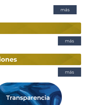
más
más
iones
más