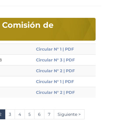
a Comisión de
Circular N° 1 | PDF
8
Circular N° 3 | PDF
Circular N° 2 | PDF
Circular N° 1 | PDF
Circular N° 2 | PDF
na
Página
2
Página
3
Página
4
Página
5
Página
6
Página
7
Siguiente
Siguiente >
actual
página