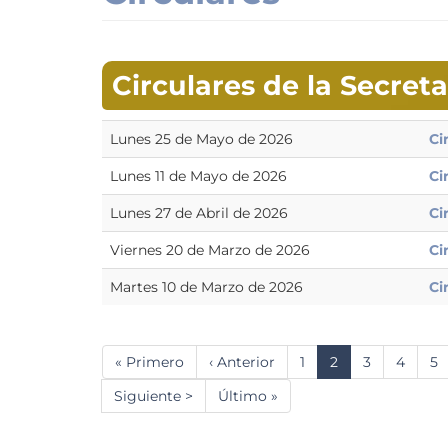
Circulares de la Secret
Lunes 25 de Mayo de 2026
Ci
Lunes 11 de Mayo de 2026
Ci
Lunes 27 de Abril de 2026
Ci
Viernes 20 de Marzo de 2026
Ci
Martes 10 de Marzo de 2026
Ci
Paginación
Primera
« Primero
Página
‹ Anterior
Página
1
Página
2
Página
3
Página
4
Pá
5
página
anterior
actual
Siguiente
Siguiente >
Última
Último »
página
página