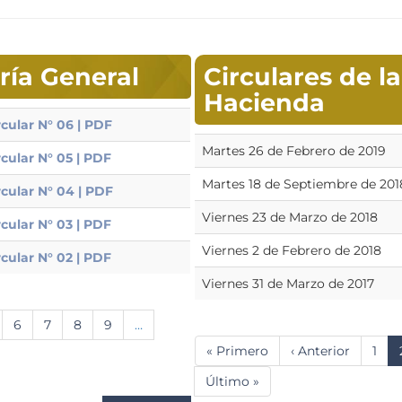
aría General
Circulares de l
Hacienda
rcular N° 06 | PDF
Martes 26 de Febrero de 2019
rcular N° 05 | PDF
Martes 18 de Septiembre de 201
rcular N° 04 | PDF
Viernes 23 de Marzo de 2018
rcular N° 03 | PDF
Viernes 2 de Febrero de 2018
rcular N° 02 | PDF
Viernes 31 de Marzo de 2017
gina
Página
6
Página
7
Página
8
Página
9
…
Paginación
Primera
« Primero
Página
‹ Anterior
Pági
1
página
anterior
Última
Último »
página