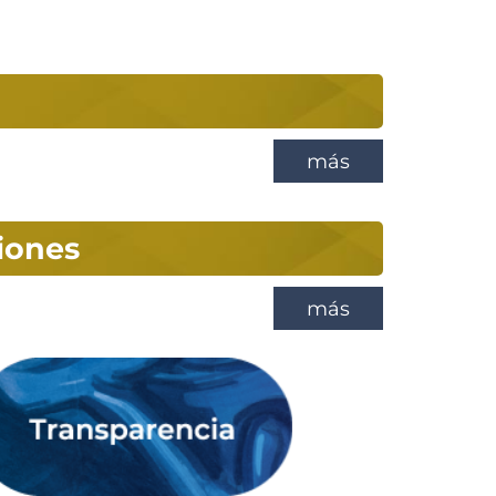
más
iones
más