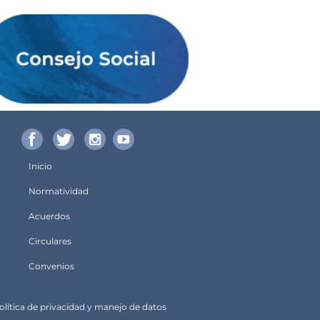
Inicio
Menú
Normatividad
principal
Acuerdos
Circulares
Convenios
olítica de privacidad y manejo de datos