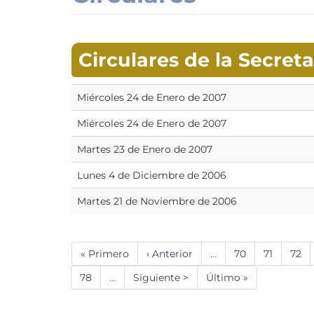
Circulares de la Secret
Miércoles 24 de Enero de 2007
Miércoles 24 de Enero de 2007
Martes 23 de Enero de 2007
Lunes 4 de Diciembre de 2006
Martes 21 de Noviembre de 2006
Paginación
Primera
« Primero
Página
‹ Anterior
…
Página
70
Página
71
Pági
72
página
anterior
Página
78
…
Siguiente
Siguiente >
Última
Último »
página
página