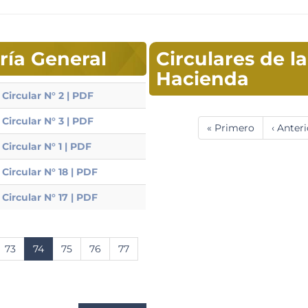
aría General
Circulares de l
Hacienda
Circular N° 2 | PDF
Paginación
Circular N° 3 | PDF
Primera
« Primero
Página
‹ Anteri
página
anterio
Circular N° 1 | PDF
Circular N° 18 | PDF
Circular N° 17 | PDF
na
Página
73
Página
74
Página
75
Página
76
Página
77
actual