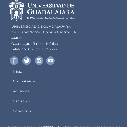
Información del
portal
UNIVERSIDAD DE GUADALAJARA
Av. Juárez No.976, Colonia Centro, C.P.
44100,
Guadalajara, Jalisco, México
Teléfono: +52 (33) 3134 2222
Inicio
Menú
Normatividad
principal
Acuerdos
Circulares
Convenios
Derechos