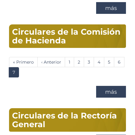
más
Circulares de la Comisión
de Hacienda
Paginación
Primera
« Primero
Página
‹ Anterior
Página
1
Página
2
Página
3
Página
4
Página
5
Página
6
página
anterior
Página
7
actual
más
Circulares de la Rectoría
General