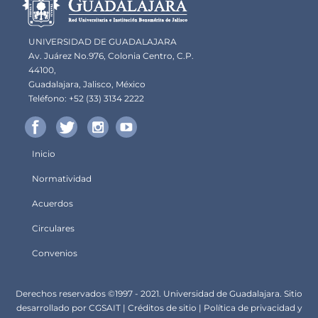
UNIVERSIDAD DE GUADALAJARA
Av. Juárez No.976, Colonia Centro, C.P.
44100,
Guadalajara, Jalisco, México
Teléfono: +52 (33) 3134 2222
Inicio
Menú
Normatividad
principal
Acuerdos
Circulares
Convenios
Derechos
Derechos reservados ©1997 - 2021. Universidad de Guadalajara. Sitio
desarrollado por
CGSA
IT |
Créditos de sitio
|
Política de privacidad y