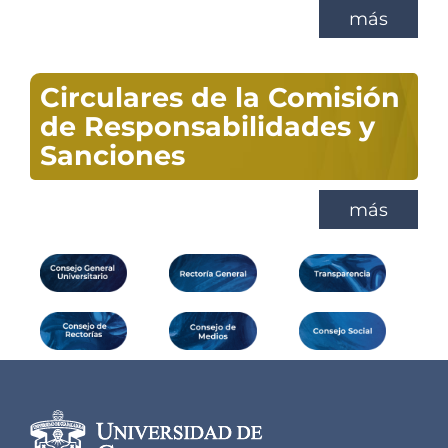
más
Circulares de la Comisión
de Responsabilidades y
Sanciones
más
Información del
portal