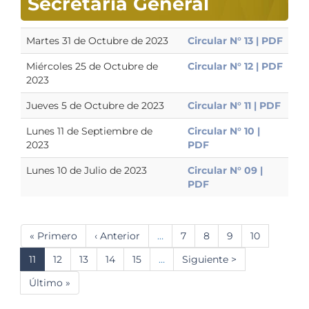
Secretaría General
Martes 31 de Octubre de 2023
Circular N° 13 | PDF
Miércoles 25 de Octubre de
Circular N° 12 | PDF
2023
Jueves 5 de Octubre de 2023
Circular N° 11 | PDF
Lunes 11 de Septiembre de
Circular N° 10 |
2023
PDF
Lunes 10 de Julio de 2023
Circular N° 09 |
PDF
Paginación
Primera
« Primero
Página
‹ Anterior
…
Página
7
Página
8
Página
9
Página
10
página
anterior
Página
11
Página
12
Página
13
Página
14
Página
15
…
Siguiente
Siguiente >
actual
página
Última
Último »
página