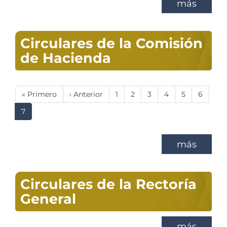
más
Circulares de la Comisión
de Hacienda
Paginación
Primera
« Primero
Página
‹ Anterior
Página
1
Página
2
Página
3
Página
4
Página
5
Página
6
página
anterior
Página
7
actual
más
Circulares de la Rectoría
General
más