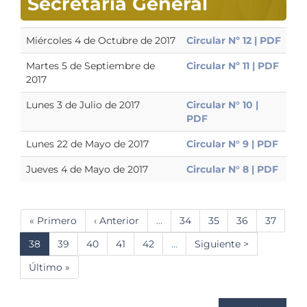
Secretaría General
Miércoles 4 de Octubre de 2017
Circular Nº 12 | PDF
Martes 5 de Septiembre de
Circular Nº 11 | PDF
2017
Lunes 3 de Julio de 2017
Circular N° 10 |
PDF
Lunes 22 de Mayo de 2017
Circular N° 9 | PDF
Jueves 4 de Mayo de 2017
Circular N° 8 | PDF
Paginación
Primera
« Primero
Página
‹ Anterior
…
Página
34
Página
35
Página
36
Página
37
página
anterior
Página
38
Página
39
Página
40
Página
41
Página
42
…
Siguiente
Siguiente >
actual
página
Última
Último »
página