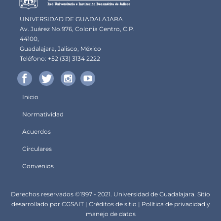
UNIVERSIDAD DE GUADALAJARA
Av. Juárez No.976, Colonia Centro, C.P.
44100,
Guadalajara, Jalisco, México
Teléfono: +52 (33) 3134 2222
Inicio
Menú
Normatividad
principal
Acuerdos
Circulares
Convenios
Derechos
Derechos reservados ©1997 - 2021. Universidad de Guadalajara. Sitio
desarrollado por
CGSA
IT |
Créditos de sitio
|
Política de privacidad y
manejo de datos