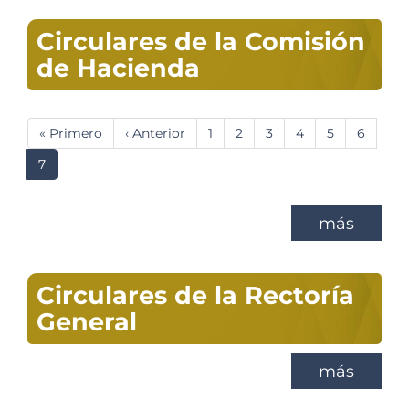
Circulares de la Comisión
de Hacienda
Paginación
Primera
« Primero
Página
‹ Anterior
Página
1
Página
2
Página
3
Página
4
Página
5
Página
6
página
anterior
Página
7
actual
más
Circulares de la Rectoría
General
más