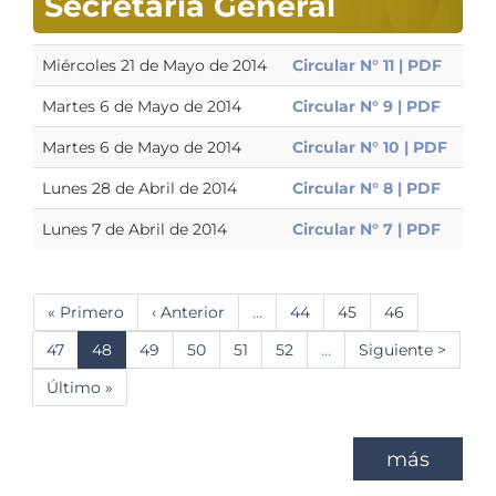
Secretaría General
Miércoles 21 de Mayo de 2014
Circular N° 11 | PDF
Martes 6 de Mayo de 2014
Circular N° 9 | PDF
Martes 6 de Mayo de 2014
Circular N° 10 | PDF
Lunes 28 de Abril de 2014
Circular N° 8 | PDF
Lunes 7 de Abril de 2014
Circular N° 7 | PDF
Paginación
Primera
« Primero
Página
‹ Anterior
…
Página
44
Página
45
Página
46
página
anterior
Página
47
Página
48
Página
49
Página
50
Página
51
Página
52
…
Siguiente
Siguiente >
actual
página
Última
Último »
página
más