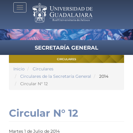
Pasar
Toggle
al
navigation
contenido
principal
SECRETARÍA GENERAL
Inicio
Circulares
Circulares de la Secretaría General
2014
Circular N° 12
Circular N° 12
Martes 1 de Julio de 2014