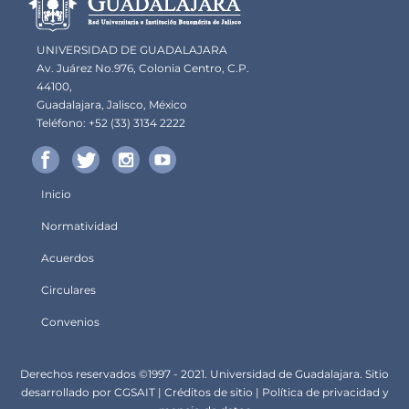
UNIVERSIDAD DE GUADALAJARA
Av. Juárez No.976, Colonia Centro, C.P.
44100,
Guadalajara, Jalisco, México
Teléfono: +52 (33) 3134 2222
Inicio
Menú
Normatividad
principal
Acuerdos
Circulares
Convenios
Derechos
Derechos reservados ©1997 - 2021. Universidad de Guadalajara. Sitio
desarrollado por
CGSA
IT |
Créditos de sitio
|
Política de privacidad y