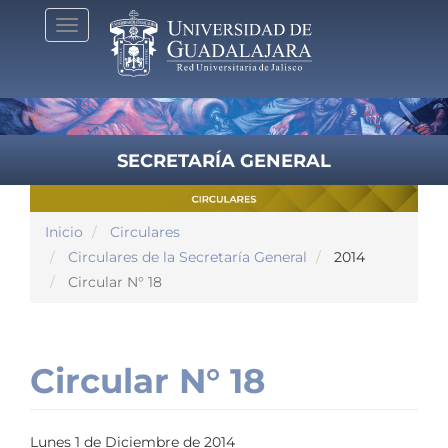
Pasar
Toggle
al
navigation
contenido
principal
SECRETARÍA GENERAL
Inicio
Circulares
Circulares de la Secretaría General
2014
Circular N° 18
Circular N° 18
Lunes 1 de Diciembre de 2014