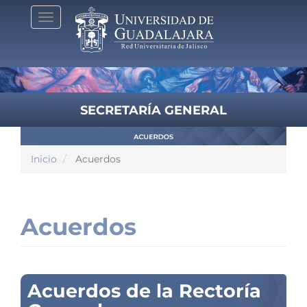
Pasar
Toggle
al
navigation
contenido
principal
SECRETARÍA GENERAL
Inicio
Acuerdos
Acuerdos
Acuerdos de la Rectoría