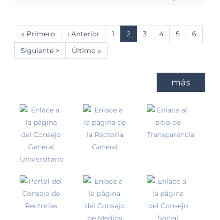
Paginación
Primera
« Primero
Página
‹ Anterior
Página
1
Página
2
Página
3
Página
4
Página
5
Página
6
página
anterior
actual
Siguiente
Siguiente >
Última
Último »
página
página
más