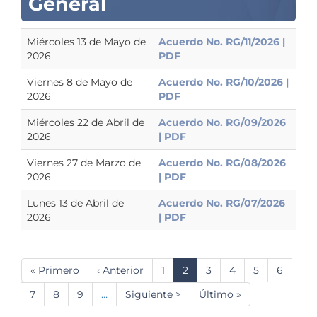
General
Miércoles 13 de Mayo de
Acuerdo No. RG/11/2026 |
2026
PDF
Viernes 8 de Mayo de
Acuerdo No. RG/10/2026 |
2026
PDF
Miércoles 22 de Abril de
Acuerdo No. RG/09/2026
2026
| PDF
Viernes 27 de Marzo de
Acuerdo No. RG/08/2026
2026
| PDF
Lunes 13 de Abril de
Acuerdo No. RG/07/2026
2026
| PDF
Paginación
Primera
« Primero
Página
‹ Anterior
Página
1
Página
2
Página
3
Página
4
Página
5
Página
6
página
anterior
actual
Página
7
Página
8
Página
9
…
Siguiente
Siguiente >
Última
Último »
página
página