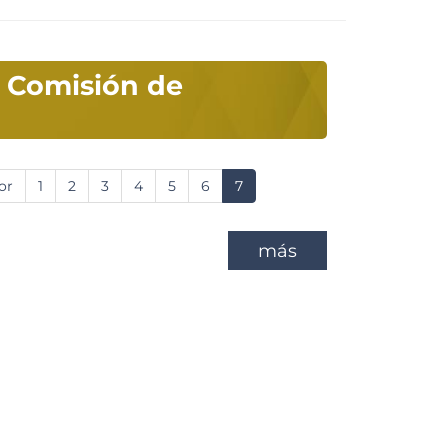
a Comisión de
or
Página
1
Página
2
Página
3
Página
4
Página
5
Página
6
Página
7
r
actual
más