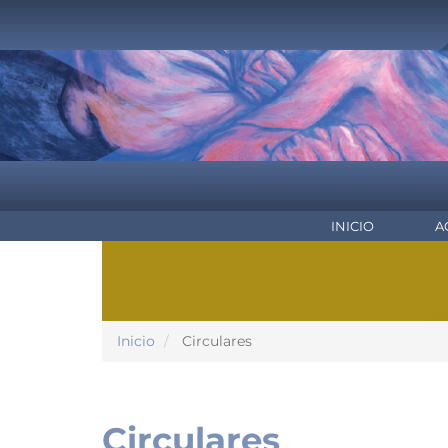
Pasar
al
contenido
principal
NAVEGACIÓN
INICIO
A
PRINCIPAL
Inicio
Circulares
Circulares