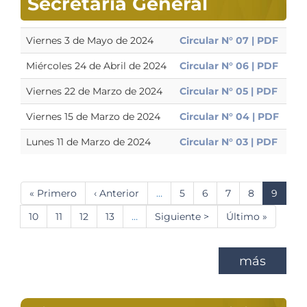
Secretaría General
Viernes 3 de Mayo de 2024
Circular N° 07 | PDF
Miércoles 24 de Abril de 2024
Circular N° 06 | PDF
Viernes 22 de Marzo de 2024
Circular N° 05 | PDF
Viernes 15 de Marzo de 2024
Circular N° 04 | PDF
Lunes 11 de Marzo de 2024
Circular N° 03 | PDF
Paginación
Primera
« Primero
Página
‹ Anterior
…
Página
5
Página
6
Página
7
Página
8
Página
9
página
anterior
actual
Página
10
Página
11
Página
12
Página
13
…
Siguiente
Siguiente >
Última
Último »
página
página
más