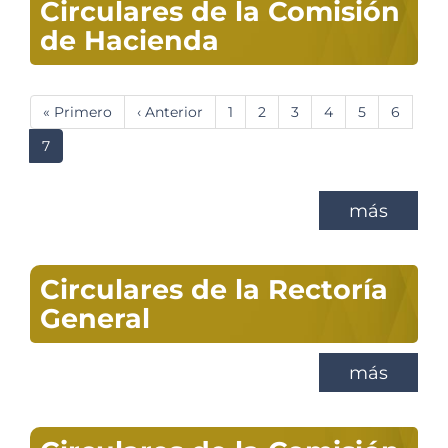
Circulares de la Comisión
de Hacienda
Paginación
Primera
« Primero
Página
‹ Anterior
Página
1
Página
2
Página
3
Página
4
Página
5
Página
6
página
anterior
Página
7
actual
más
Circulares de la Rectoría
General
más