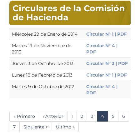
Circulares de la Comisión
de Hacienda
Miércoles 29 de Enero de 2014
Circular N° 1 | PDF
Martes 19 de Noviembre de
Circular N° 4 |
2013
PDF
Jueves 3 de Octubre de 2013
Circular N° 3 | PDF
Lunes 18 de Febrero de 2013
Circular N° 1 | PDF
Martes 9 de Octubre de 2012
Circular N° 4 |
PDF
Paginación
Primera
« Primero
Página
‹ Anterior
Página
1
Página
2
Página
3
Página
4
Página
5
Página
6
página
anterior
actual
Página
7
Siguiente
Siguiente >
Última
Último »
página
página