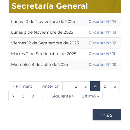
Secretaría General
Lunes 10 de Noviembre de 2025
Circular N° 14
Lunes 3 de Noviembre de 2025
Circular N° 13
Viernes 12 de Septiembre de 2025
Circular N° 12
Martes 2 de Septiembre de 2025
Circular N° 11
Miércoles 9 de Julio de 2025
Circular N° 10
Paginación
Primera
« Primero
Página
‹ Anterior
Página
1
Página
2
Página
3
Página
4
Página
5
Página
6
página
anterior
actual
Página
7
Página
8
Página
9
…
Siguiente
Siguiente >
Última
Último »
página
página
más