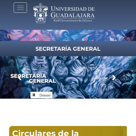
Pasar
Toggle
al
navigation
contenido
principal
SECRETARÍA GENERAL
Previous
Next
Detener
Inicio
Circulares de la