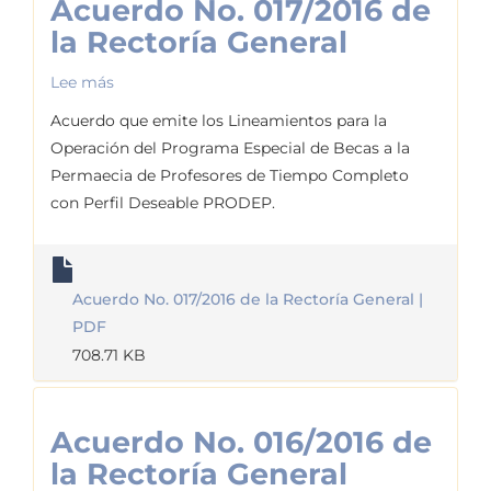
Acuerdo No. 017/2016 de
la Rectoría General
Lee más
sobre
Acuerdo
Acuerdo que emite los Lineamientos para la
No.
Operación del Programa Especial de Becas a la
017/2016
Permaecia de Profesores de Tiempo Completo
de
con Perfil Deseable PRODEP.
la
Rectoría
General
Acuerdo No. 017/2016 de la Rectoría General |
PDF
708.71 KB
Acuerdo No. 016/2016 de
la Rectoría General