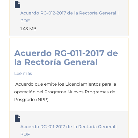
la
Acuerdo RG-012-2017 de la Rectoría General |
Rectoría
PDF
General
1.43 MB
Acuerdo RG-011-2017 de
la Rectoría General
Lee más
sobre
Acuerdo
Acuerdo que emite los Licenciamientos para la
RG-
operación del Programa Nuevos Programas de
011-
Posgrado (NPP).
2017
de
la
Acuerdo RG-011-2017 de la Rectoría General |
Rectoría
PDF
General