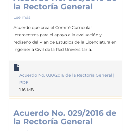
la Rectoría General
Lee más
sobre
Acuerdo
Acuerdo que crea el Comité Curricular
No.
Intercentros para el apoyo a la evaluación y
030/2016
rediseño del Plan de Estudios de la Licenciatura en
de
Ingeniería Civil de la Red Universitaria.
la
Rectoría
General
Acuerdo No. 030/2016 de la Rectoría General |
PDF
1.16 MB
Acuerdo No. 029/2016 de
la Rectoría General