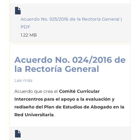
Rectoría
General
Acuerdo No. 025/2016 de la Rectoría General |
PDF
1.22 MB
Acuerdo No. 024/2016 de
la Rectoría General
Lee más
sobre
Acuerdo
Acuerdo que crea el
Comité Curricular
No.
Intercentros para el apoyo a la evaluación y
024/2016
rediseño del Plan de Estudios de Abogado en la
de
Red Universitaria
.
la
Rectoría
General