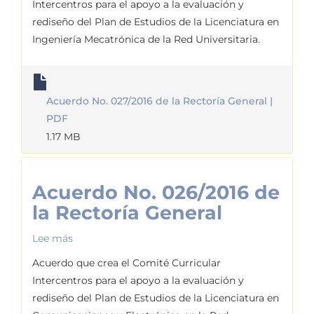
Intercentros para el apoyo a la evaluación y
027/2016
rediseño del Plan de Estudios de la Licenciatura en
de
Ingeniería Mecatrónica de la Red Universitaria.
la
Rectoría
General
Acuerdo No. 027/2016 de la Rectoría General |
PDF
1.17 MB
Acuerdo No. 026/2016 de
la Rectoría General
Lee más
sobre
Acuerdo
Acuerdo que crea el Comité Curricular
No.
Intercentros para el apoyo a la evaluación y
026/2016
rediseño del Plan de Estudios de la Licenciatura en
de