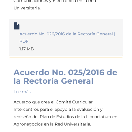
Comunicaciones y Electrónica en la Red
la
Universitaria.
Rectoría
General
Acuerdo No. 026/2016 de la Rectoría General |
PDF
1.17 MB
Acuerdo No. 025/2016 de
la Rectoría General
Lee más
sobre
Acuerdo
Acuerdo que crea el Comité Curricular
No.
Intercentros para el apoyo a la evaluación y
025/2016
rediseño del Plan de Estudios de la Licenciatura en
de
Agronegocios en la Red Universitaria.
la