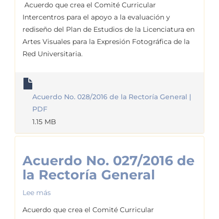
Acuerdo
Acuerdo que crea el Comité Curricular
No.
Intercentros para el apoyo a la evaluación y
028/2016
rediseño del Plan de Estudios de la Licenciatura en
de
Artes Visuales para la Expresión Fotográfica de la
la
Red Universitaria.
Rectoría
General
Acuerdo No. 028/2016 de la Rectoría General |
PDF
1.15 MB
Acuerdo No. 027/2016 de
la Rectoría General
Lee más
sobre
Acuerdo
Acuerdo que crea el Comité Curricular
No.