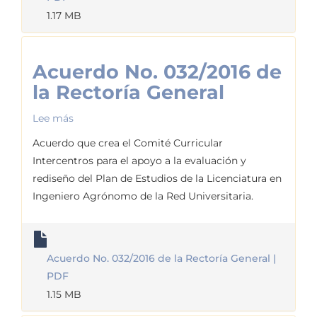
1.17 MB
Acuerdo No. 032/2016 de
la Rectoría General
Lee más
sobre
Acuerdo
Acuerdo que crea el Comité Curricular
No.
Intercentros para el apoyo a la evaluación y
032/2016
rediseño del Plan de Estudios de la Licenciatura en
de
Ingeniero Agrónomo de la Red Universitaria.
la
Rectoría
General
Acuerdo No. 032/2016 de la Rectoría General |
PDF
1.15 MB