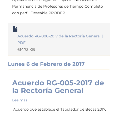
006-
Permanencia de Profesores de Tiempo Completo
2017
con perfil Deseable PRODEP.
de
la
Rectoría
Acuerdo RG-006-2017 de la Rectoría General |
General
PDF
614.73 KB
Lunes 6 de Febrero de 2017
Acuerdo RG-005-2017 de
la Rectoría General
Lee más
sobre
Acuerdo
Acuerdo que establece el Tabulador de Becas 2017.
RG-