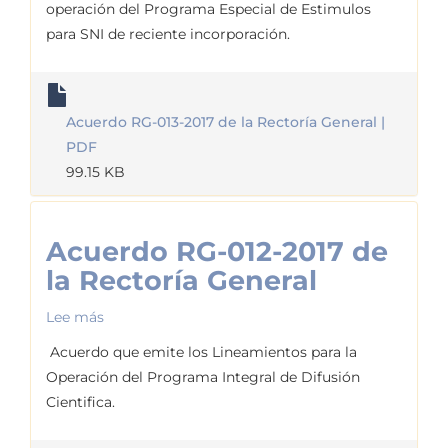
operación del Programa Especial de Estimulos
013-
para SNI de reciente incorporación.
2017
de
la
Acuerdo RG-013-2017 de la Rectoría General |
Rectoría
PDF
General
99.15 KB
Acuerdo RG-012-2017 de
la Rectoría General
Lee más
sobre
Acuerdo
Acuerdo que emite los Lineamientos para la
RG-
Operación del Programa Integral de Difusión
012-
Cientifica.
2017
de