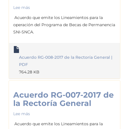
Lee más
sobre
Acuerdo
Acuerdo que emite los Lineamientos para la
RG-
operación del Programa de Becas de Permanencia
008-
SNI-SNCA.
2017
de
la
Acuerdo RG-008-2017 de la Rectoría General |
Rectoría
PDF
General
764.28 KB
Acuerdo RG-007-2017 de
la Rectoría General
Lee más
sobre
Acuerdo
Acuerdo que emite los Lineamientos para la
RG-