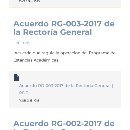
620.44 KB
General
Acuerdo RG-003-2017 de
la Rectoría General
Lee más
sobre
Acuerdo
Acuerdo que regula la operacion del Programa de
RG-
Estancias Académicas.
003-
2017
de
Acuerdo RG-003-2017 de la Rectoría General |
la
PDF
Rectoría
738.58 KB
General
Acuerdo RG-002-2017 de