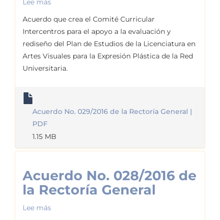
Lee más
sobre
Acuerdo
Acuerdo que crea el Comité Curricular
No.
Intercentros para el apoyo a la evaluación y
029/2016
rediseño del Plan de Estudios de la Licenciatura en
de
Artes Visuales para la Expresión Plástica de la Red
la
Universitaria.
Rectoría
General
Acuerdo No. 029/2016 de la Rectoría General |
PDF
1.15 MB
Acuerdo No. 028/2016 de
la Rectoría General
Lee más
sobre