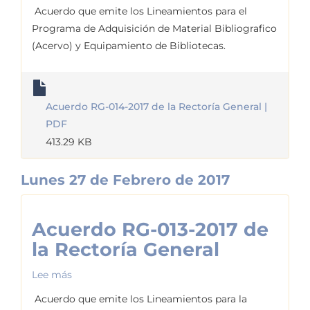
Acuerdo
Acuerdo que emite los Lineamientos para el
RG-
Programa de Adquisición de Material Bibliografico
014-
(Acervo) y Equipamiento de Bibliotecas.
2017
de
la
Acuerdo RG-014-2017 de la Rectoría General |
Rectoría
PDF
General
413.29 KB
Lunes 27 de Febrero de 2017
Acuerdo RG-013-2017 de
la Rectoría General
Lee más
sobre
Acuerdo
Acuerdo que emite los Lineamientos para la
RG-