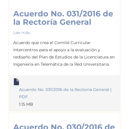
Acuerdo No. 031/2016 de
la Rectoría General
Lee más
sobre
Acuerdo
Acuerdo que crea el Comité Curricular
No.
Intercentros para el apoyo a la evaluación y
031/2016
rediseño del Plan de Estudios de la Licenciatura en
de
Ingeniería en Telemática de la Red Universitaria.
la
Rectoría
General
Acuerdo No. 031/2016 de la Rectoría General |
PDF
1.15 MB
Acuerdo No. 030/2016 de