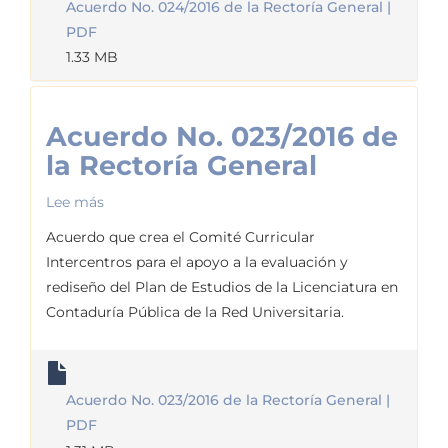
Acuerdo No. 024/2016 de la Rectoría General |
PDF
1.33 MB
Acuerdo No. 023/2016 de
la Rectoría General
Lee más
sobre
Acuerdo
Acuerdo que crea el Comité Curricular
No.
Intercentros para el apoyo a la evaluación y
023/2016
rediseño del Plan de Estudios de la Licenciatura en
de
Contaduría Pública de la Red Universitaria.
la
Rectoría
General
Acuerdo No. 023/2016 de la Rectoría General |
PDF