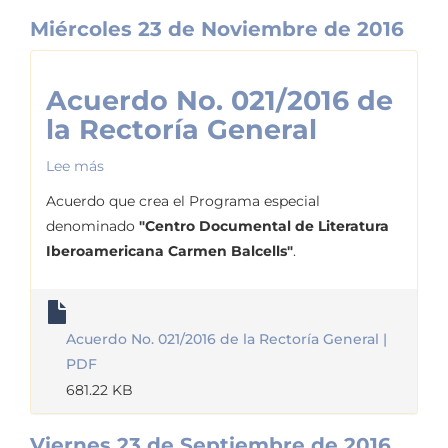
Miércoles 23 de Noviembre de 2016
Acuerdo No. 021/2016 de
la Rectoría General
Lee más
sobre
Acuerdo
Acuerdo que crea el Programa especial
No.
denominado
"Centro Documental de Literatura
021/2016
Iberoamericana Carmen Balcells"
.
de
la
Rectoría
Acuerdo No. 021/2016 de la Rectoría General |
General
PDF
681.22 KB
Viernes 23 de Septiembre de 2016