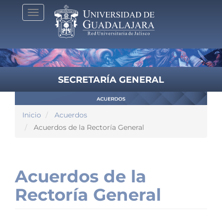
Pasar
Toggle
al
navigation
contenido
principal
SECRETARÍA GENERAL
Inicio
Acuerdos
Acuerdos de la Rectoría General
Acuerdos de la
Rectoría General