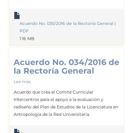
la
Rectoría
General
Acuerdo No. 035/2016 de la Rectoría General |
PDF
1.16 MB
Acuerdo No. 034/2016 de
la Rectoría General
Lee más
sobre
Acuerdo
Acuerdo que crea el Comité Curricular
No.
Intercentros para el apoyo a la evaluación y
034/2016
rediseño del Plan de Estudios de la Licenciatura en
de
Antropología de la Red Universitaria.
la
Rectoría