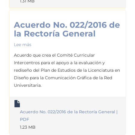
1.31 MB
Acuerdo No. 022/2016 de
la Rectoría General
Lee más
sobre
Acuerdo
Acuerdo que crea el Comité Curricular
No.
Intercentros para el apoyo a la evaluación y
022/2016
rediseño del Plan de Estudios de la Licenciatura en
de
Diseño para la Comunicación Gráfica de la Red
la
Universitaria.
Rectoría
General
Acuerdo No. 022/2016 de la Rectoría General |
PDF
1.23 MB