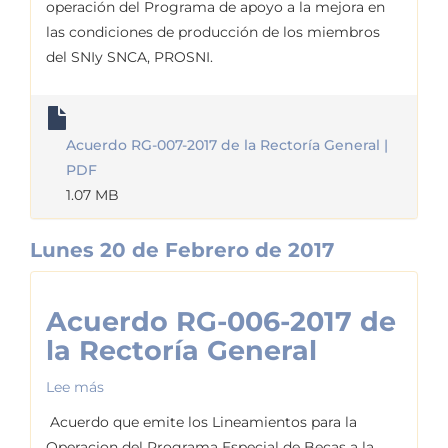
operación del Programa de apoyo a la mejora en
007-
las condiciones de producción de los miembros
2017
del SNIy SNCA, PROSNI.
de
la
Rectoría
Acuerdo RG-007-2017 de la Rectoría General |
General
PDF
1.07 MB
Lunes 20 de Febrero de 2017
Acuerdo RG-006-2017 de
la Rectoría General
Lee más
sobre
Acuerdo
Acuerdo que emite los Lineamientos para la
RG-
Operacion del Programa Especial de Becas a la