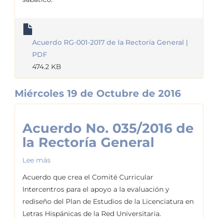
001-
2017
de
Acuerdo RG-001-2017 de la Rectoría General |
la
PDF
Rectoría
474.2 KB
General
Miércoles 19 de Octubre de 2016
Acuerdo No. 035/2016 de
la Rectoría General
Lee más
sobre
Acuerdo
Acuerdo que crea el Comité Curricular
No.
Intercentros para el apoyo a la evaluación y
035/2016
rediseño del Plan de Estudios de la Licenciatura en
de
Letras Hispánicas de la Red Universitaria.