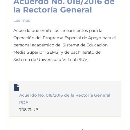
Acuerdo No. 018/2016 de
la Rectoría General
Lee más
sobre
Acuerdo
Acuerdo que emite los Lineamientos para la
No.
Operación del Programa Especial de Apoyo para el
018/2016
personal académico del Sistema de Educación
de
Media Superior (SEMS) y de bachillerato del
la
Sistema de Universidad Virtual (SUV).
Rectoría
General
Acuerdo No. 018/2016 de la Rectoría General |
PDF
708.71 KB