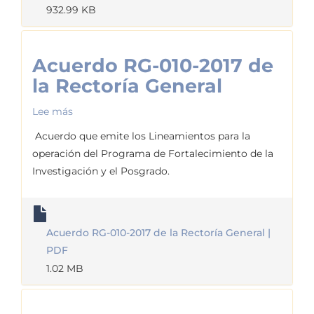
932.99 KB
Acuerdo RG-010-2017 de
la Rectoría General
Lee más
sobre
Acuerdo
Acuerdo que emite los Lineamientos para la
RG-
operación del Programa de Fortalecimiento de la
010-
Investigación y el Posgrado.
2017
de
la
Acuerdo RG-010-2017 de la Rectoría General |
Rectoría
PDF
General
1.02 MB