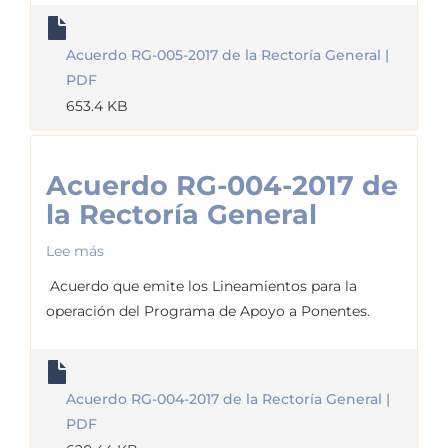
005-
2017
Acuerdo RG-005-2017 de la Rectoría General |
de
PDF
la
653.4 KB
Rectoría
General
Acuerdo RG-004-2017 de
la Rectoría General
Lee más
sobre
Acuerdo
Acuerdo que emite los Lineamientos para la
RG-
operación del Programa de Apoyo a Ponentes.
004-
2017
de
Acuerdo RG-004-2017 de la Rectoría General |
la
PDF
Rectoría