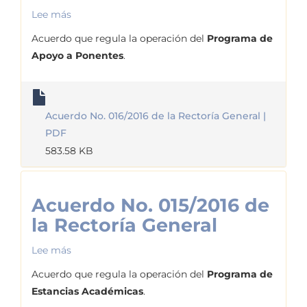
Lee más
sobre
Acuerdo
Acuerdo que regula la operación del
Programa de
No.
Apoyo a Ponentes
.
016/2016
de
la
Acuerdo No. 016/2016 de la Rectoría General |
Rectoría
PDF
General
583.58 KB
Acuerdo No. 015/2016 de
la Rectoría General
Lee más
sobre
Acuerdo
Acuerdo que regula la operación del
Programa de
No.
Estancias Académicas
.
015/2016