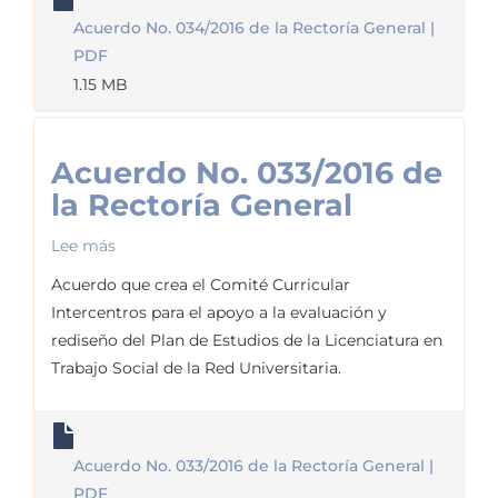
General
Acuerdo No. 034/2016 de la Rectoría General |
PDF
1.15 MB
Acuerdo No. 033/2016 de
la Rectoría General
Lee más
sobre
Acuerdo
Acuerdo que crea el Comité Curricular
No.
Intercentros para el apoyo a la evaluación y
033/2016
rediseño del Plan de Estudios de la Licenciatura en
de
Trabajo Social de la Red Universitaria.
la
Rectoría
General
Acuerdo No. 033/2016 de la Rectoría General |
PDF