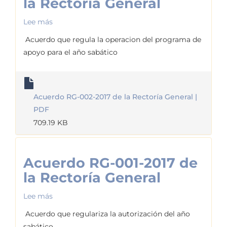
la Rectoría General
Lee más
sobre
Acuerdo
Acuerdo que regula la operacion del programa de
RG-
apoyo para el año sabático
002-
2017
de
Acuerdo RG-002-2017 de la Rectoría General |
la
PDF
Rectoría
709.19 KB
General
Acuerdo RG-001-2017 de
la Rectoría General
Lee más
sobre
Acuerdo
Acuerdo que regulariza la autorización del año
RG-
sabático.