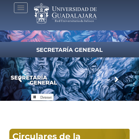
Pasar
Toggle
al
navigation
contenido
principal
SECRETARÍA GENERAL
Previous
Next
Detener
Inicio
Circulares de la