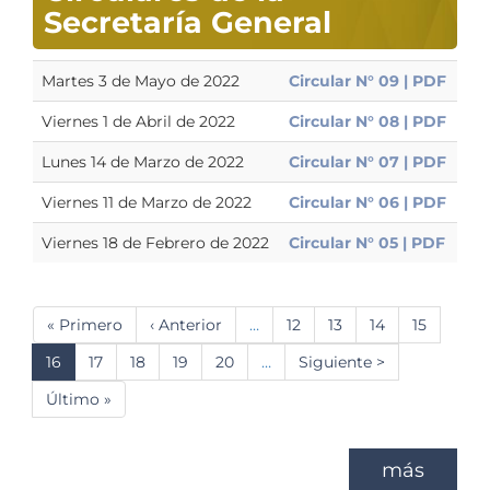
Secretaría General
Martes 3 de Mayo de 2022
Circular N° 09 | PDF
Viernes 1 de Abril de 2022
Circular N° 08 | PDF
Lunes 14 de Marzo de 2022
Circular N° 07 | PDF
Viernes 11 de Marzo de 2022
Circular N° 06 | PDF
Viernes 18 de Febrero de 2022
Circular N° 05 | PDF
Paginación
Primera
« Primero
Página
‹ Anterior
…
Página
12
Página
13
Página
14
Página
15
página
anterior
Página
16
Página
17
Página
18
Página
19
Página
20
…
Siguiente
Siguiente >
actual
página
Última
Último »
página
más