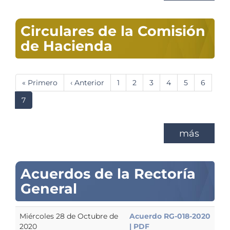
Circulares de la Comisión
de Hacienda
Paginación
Primera
« Primero
Página
‹ Anterior
Página
1
Página
2
Página
3
Página
4
Página
5
Página
6
página
anterior
Página
7
actual
más
Acuerdos de la Rectoría
General
Miércoles 28 de Octubre de
Acuerdo RG-018-2020
2020
| PDF