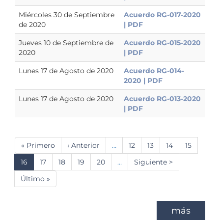
Miércoles 30 de Septiembre
Acuerdo RG-017-2020
de 2020
| PDF
Jueves 10 de Septiembre de
Acuerdo RG-015-2020
2020
| PDF
Lunes 17 de Agosto de 2020
Acuerdo RG-014-
2020 | PDF
Lunes 17 de Agosto de 2020
Acuerdo RG-013-2020
| PDF
Paginación
Primera
« Primero
Página
‹ Anterior
…
Página
12
Página
13
Página
14
Página
15
página
anterior
Página
16
Página
17
Página
18
Página
19
Página
20
…
Siguiente
Siguiente >
actual
página
Última
Último »
página
más