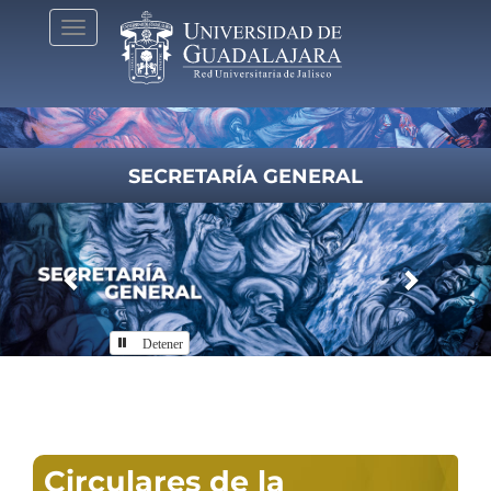
Pasar
Toggle
al
navigation
contenido
principal
SECRETARÍA GENERAL
Previous
Next
Detener
Inicio
Circulares de la