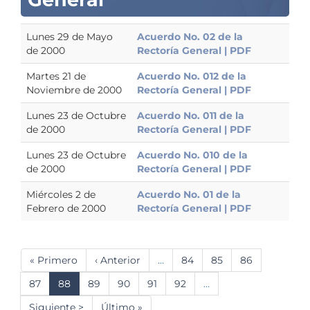
Lunes 29 de Mayo
Acuerdo No. 02 de la
de 2000
Rectoría General | PDF
Martes 21 de
Acuerdo No. 012 de la
Noviembre de 2000
Rectoría General | PDF
Lunes 23 de Octubre
Acuerdo No. 011 de la
de 2000
Rectoría General | PDF
Lunes 23 de Octubre
Acuerdo No. 010 de la
de 2000
Rectoría General | PDF
Miércoles 2 de
Acuerdo No. 01 de la
Febrero de 2000
Rectoría General | PDF
Paginación
Primera
« Primero
Página
‹ Anterior
…
Página
84
Página
85
Página
86
página
anterior
Página
87
Página
88
Página
89
Página
90
Página
91
Página
92
…
actual
Siguiente
Siguiente >
Última
Último »