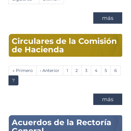
página
página
más
Circulares de la Comisión
de Hacienda
Paginación
Primera
« Primero
Página
‹ Anterior
Página
1
Página
2
Página
3
Página
4
Página
5
Página
6
página
anterior
Página
7
actual
más
Acuerdos de la Rectoría
General