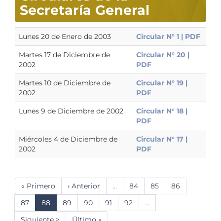
Secretaría General
Lunes 20 de Enero de 2003
Circular N° 1 | PDF
Martes 17 de Diciembre de
Circular N° 20 |
2002
PDF
Martes 10 de Diciembre de
Circular N° 19 |
2002
PDF
Lunes 9 de Diciembre de 2002
Circular N° 18 |
PDF
Miércoles 4 de Diciembre de
Circular N° 17 |
2002
PDF
Paginación
Primera
« Primero
Página
‹ Anterior
…
Página
84
Página
85
Página
86
página
anterior
Página
87
Página
88
Página
89
Página
90
Página
91
Página
92
…
actual
Siguiente
Siguiente >
Última
Último »